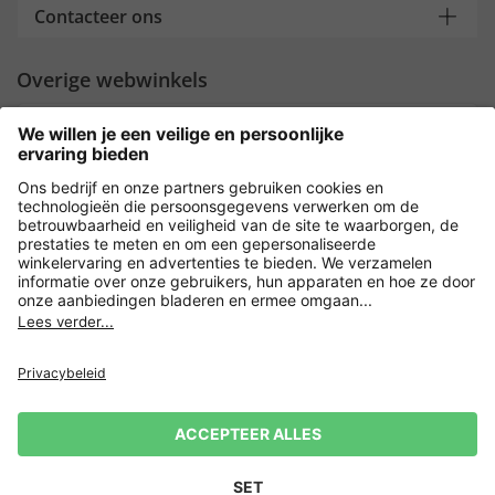
Contacteer ons
Overige webwinkels
Nederland
Payment and Delivery
Versleuteling met
Privacy
Verkoopvoorwaarden
Leveringsvoorwaarden
Herroeping indienen
Impressum
Cookie-instellingen