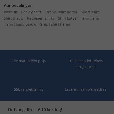
Aanbevelingen
Basic fit
Henley shirt
Oranje shirt heren
Sport shirt
Shirt blauw
Katoenen shirts
Shirt katoen
Shirt lang
T shirt basic blauw
Grijs t shirt heren
Alle maten één prijs
100 dagen kosteloos
terugsturen
SSL versleuteling
Levering aan wensadres
Ontvang direct € 10 korting!