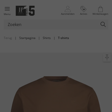
Aanmelden
Acties
Winkelwagen
Menu
Terug
|
Startpagina
|
Shirts
|
T-shirts