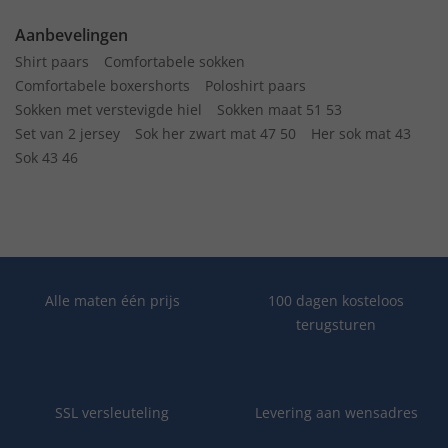
Aanbevelingen
Shirt paars
Comfortabele sokken
Comfortabele boxershorts
Poloshirt paars
Sokken met verstevigde hiel
Sokken maat 51 53
Set van 2 jersey
Sok her zwart mat 47 50
Her sok mat 43
Sok 43 46
Alle maten één prijs
100 dagen kosteloos
terugsturen
SSL versleuteling
Levering aan wensadres