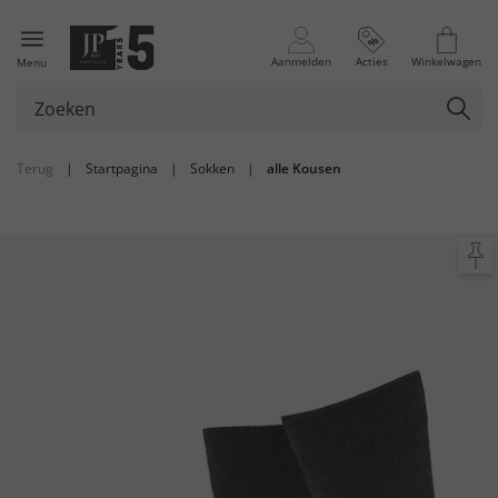
Aanmelden
Acties
Winkelwagen
Menu
Terug
|
Startpagina
|
Sokken
|
alle Kousen