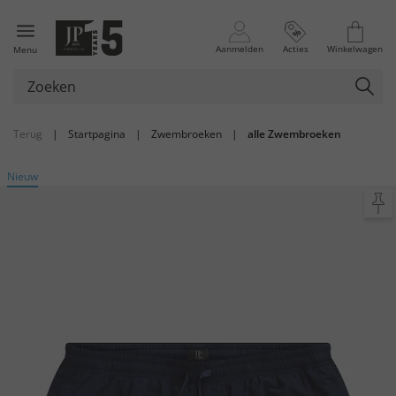
Aanmelden
Acties
Winkelwagen
Menu
Terug
|
Startpagina
|
Zwembroeken
|
alle Zwembroeken
Nieuw