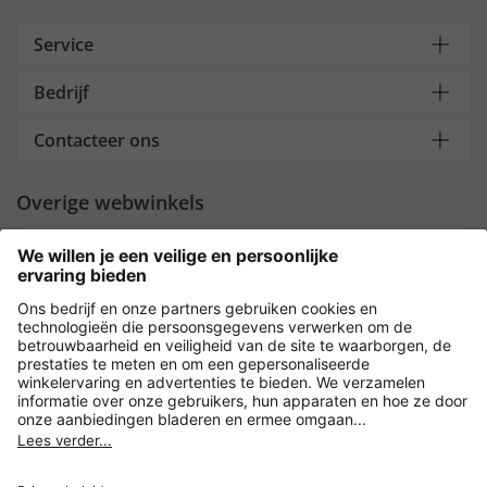
Service
Bedrijf
Contacteer ons
Overige webwinkels
Nederland
Payment and Delivery
Versleuteling met