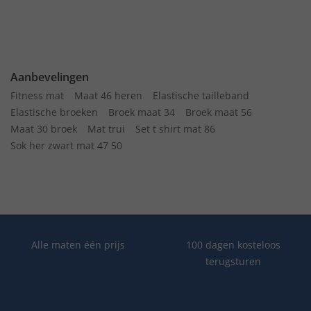
Aanbevelingen
Fitness mat
Maat 46 heren
Elastische tailleband
Elastische broeken
Broek maat 34
Broek maat 56
Maat 30 broek
Mat trui
Set t shirt mat 86
Sok her zwart mat 47 50
Alle maten één prijs
100 dagen kosteloos
terugsturen