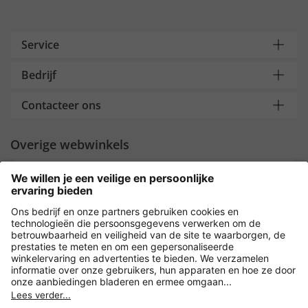
Service
Bedrijf
Contacteer ons
Overige webwinkels
Nederland
Payment and Delivery
Versleuteling met