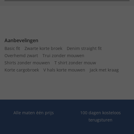
Aanbevelingen
Basic fit
Zwarte korte broek
Denim straight fit
Overhemd zwart
Trui zonder mouwen
Shirts zonder mouwen
T shirt zonder mouw
Korte cargobroek
V hals korte mouwen
Jack met kraag
Alle maten één prijs
100 dagen kosteloos
terugsturen