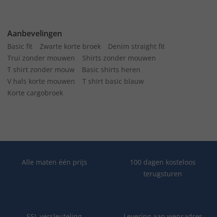
Aanbevelingen
Basic fit
Zwarte korte broek
Denim straight fit
Trui zonder mouwen
Shirts zonder mouwen
T shirt zonder mouw
Basic shirts heren
V hals korte mouwen
T shirt basic blauw
Korte cargobroek
Alle maten één prijs
100 dagen kosteloos
terugsturen
SSL versleuteling
Levering aan wensadres