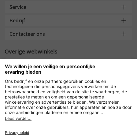
Service
Bedrijf
Contacteer ons
Overige webwinkels
Nederland
Payment and Delivery
Versleuteling met