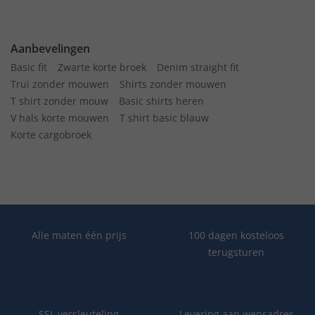
Aanbevelingen
Basic fit
Zwarte korte broek
Denim straight fit
Trui zonder mouwen
Shirts zonder mouwen
T shirt zonder mouw
Basic shirts heren
V hals korte mouwen
T shirt basic blauw
Korte cargobroek
Alle maten één prijs
100 dagen kosteloos
terugsturen
SSL versleuteling
Levering aan wensadres