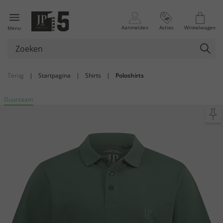
Aanmelden
Acties
Winkelwagen
Menu
Terug
|
Startpagina
|
Shirts
|
Poloshirts
Duurzaam