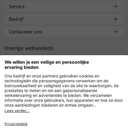
Service
Bedrijf
Contacteer ons
Overige webwinkels
Nederland
Payment and Delivery
Versleuteling met