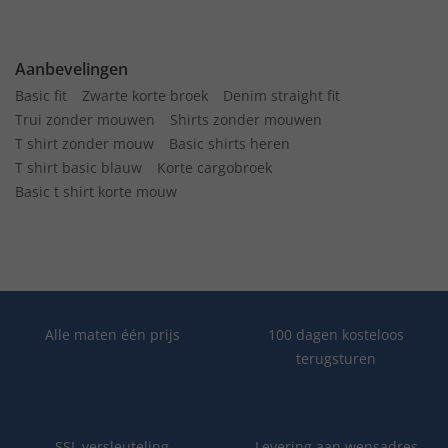
Aanbevelingen
Basic fit
Zwarte korte broek
Denim straight fit
Trui zonder mouwen
Shirts zonder mouwen
T shirt zonder mouw
Basic shirts heren
T shirt basic blauw
Korte cargobroek
Basic t shirt korte mouw
Alle maten één prijs
100 dagen kosteloos
terugsturen
SSL versleuteling
Levering aan wensadres