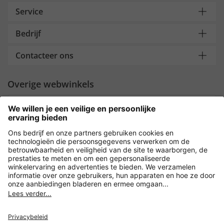
Service
Bedrijf
Contacteer ons
Overige webwinkels
Nederland
Payment and Delivery
Versleuteling met