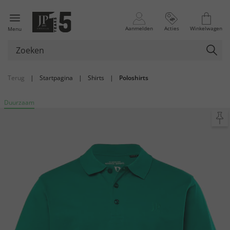
Aanmelden
Acties
Winkelwagen
Menu
Terug
|
Startpagina
|
Shirts
|
Poloshirts
Duurzaam