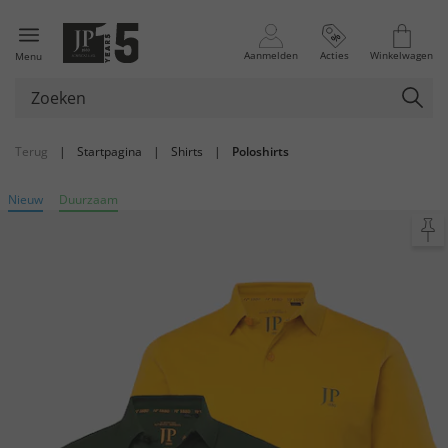
Aanmelden
Acties
Winkelwagen
Menu
Terug
|
Startpagina
|
Shirts
|
Poloshirts
Nieuw
Duurzaam