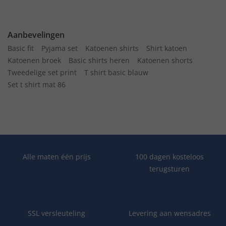
Aanbevelingen
Basic fit
Pyjama set
Katoenen shirts
Shirt katoen
Katoenen broek
Basic shirts heren
Katoenen shorts
Tweedelige set print
T shirt basic blauw
Set t shirt mat 86
Alle maten één prijs
100 dagen kosteloos
terugsturen
SSL versleuteling
Levering aan wensadres