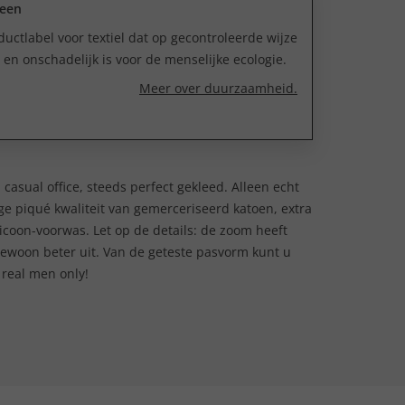
reen
uctlabel voor textiel dat op gecontroleerde wijze
n onschadelijk is voor de menselijke ecologie.
Meer over duurzaamheid.
d, casual office, steeds perfect gekleed. Alleen echt
e piqué kwaliteit van gemerceriseerd katoen, extra
licoon-voorwas. Let op de details: de zoom heeft
er gewoon beter uit. Van de geteste pasvorm kunt u
 real men only!