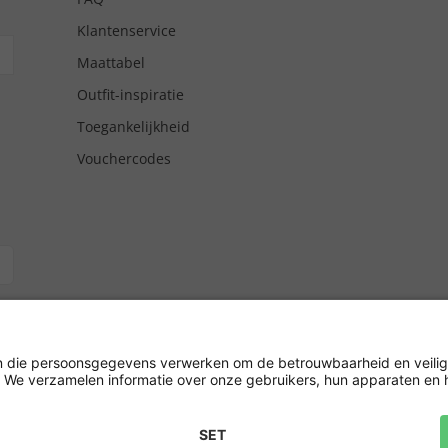
Klantenservice
Maattabel
Outfit-inspiratie
Toegankelijkheid
Vouchercodes
tgiro/
hrijving