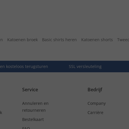
en
Katoenen broek
Basic shirts heren
Katoenen shorts
Tweed
en kosteloos terugsturen
SSL versleuteling
Service
Bedrijf
Annuleren en
Company
retourneren
nk
Carrière
Bestelkaart
FAQ