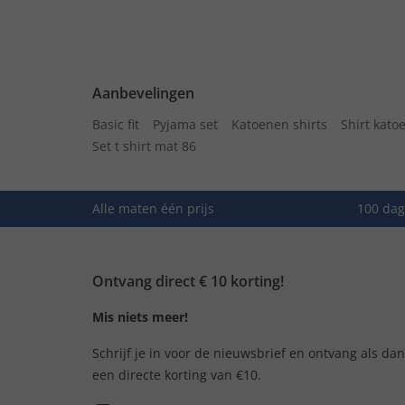
Aanbevelingen
Basic fit
Pyjama set
Katoenen shirts
Shirt kato
Set t shirt mat 86
Alle maten één prijs
100 dag
Ontvang direct € 10 korting!
Mis niets meer!
Schrijf je in voor de nieuwsbrief en ontvang als da
een directe korting van €10.