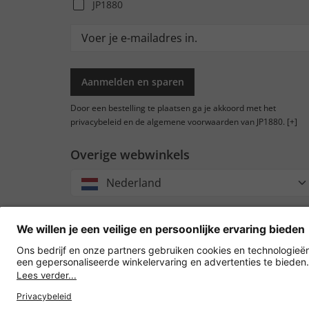
JP1880
Aanmelden en sparen
Door een bestelling te plaatsen ga je akkoord met het
privacybeleid en de algemene voorwaarden van JP1880.
[+]
Overige webwinkels
Nederland
Accep
oversc