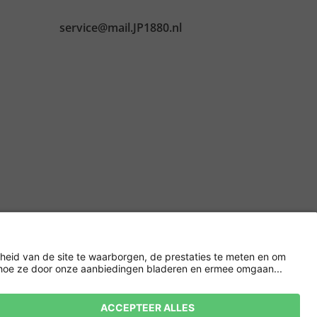
service@mail.JP1880.nl
Versleuteling met