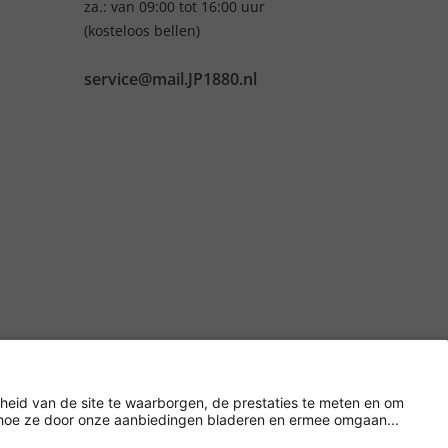
za.: van 09:00 tot 16:00 uur
(kosteloos bellen)
service@mail.JP1880.nl
Versleuteling met