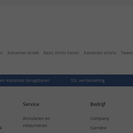
en
Katoenen broek
Basic shirts heren
Katoenen shorts
Tweed
en kosteloos terugsturen
SSL versleuteling
Service
Bedrijf
Annuleren en
Company
retourneren
nk
Carrière