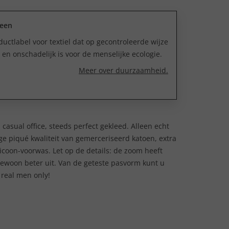
reen
uctlabel voor textiel dat op gecontroleerde wijze
n onschadelijk is voor de menselijke ecologie.
Meer over duurzaamheid.
d, casual office, steeds perfect gekleed. Alleen echt
e piqué kwaliteit van gemerceriseerd katoen, extra
licoon-voorwas. Let op de details: de zoom heeft
er gewoon beter uit. Van de geteste pasvorm kunt u
 real men only!