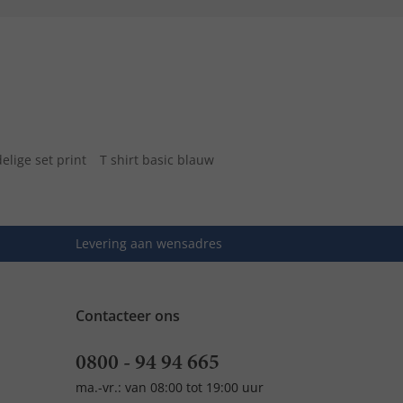
elige set print
T shirt basic blauw
Levering aan wensadres
Contacteer ons
0800 - 94 94 665
ma.-vr.: van 08:00 tot 19:00 uur