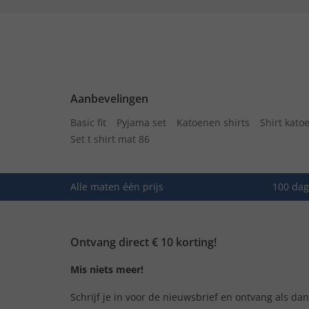
Aanbevelingen
Basic fit
Pyjama set
Katoenen shirts
Shirt kato
Set t shirt mat 86
Alle maten één prijs
100 dag
Ontvang direct € 10 korting!
Mis niets meer!
Schrijf je in voor de nieuwsbrief en ontvang als da