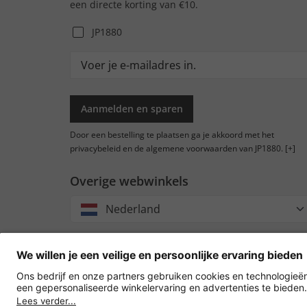
een directe korting van €10.
JP1880
Aanmelden en sparen
Door een bestelling te plaatsen ga je akkoord met het
privacybeleid en de algemene voorwaarden van JP1880.
[+]
Overige webwinkels
Nederland
Accep
oversc