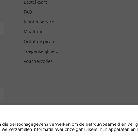
Bestelkaart
FAQ
Klantenservice
Maattabel
Outfit-inspiratie
Toegankelijkheid
Vouchercodes
tgiro/
hrijving