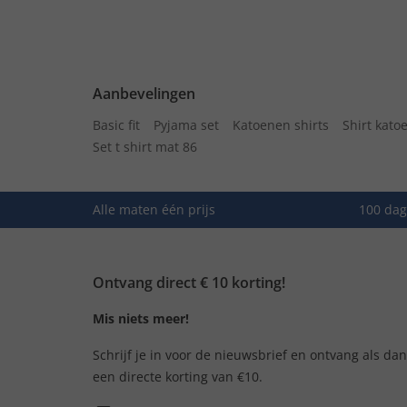
Aanbevelingen
Basic fit
Pyjama set
Katoenen shirts
Shirt kato
Set t shirt mat 86
Alle maten één prijs
100 dag
Ontvang direct € 10 korting!
Mis niets meer!
Schrijf je in voor de nieuwsbrief en ontvang als da
een directe korting van €10.