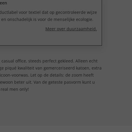
reen
uctlabel voor textiel dat op gecontroleerde wijze
n onschadelijk is voor de menselijke ecologie.
Meer over duurzaamheid.
d, casual office, steeds perfect gekleed. Alleen echt
e piqué kwaliteit van gemerceriseerd katoen, extra
licoon-voorwas. Let op de details: de zoom heeft
er gewoon beter uit. Van de geteste pasvorm kunt u
 real men only!