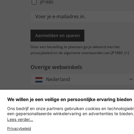
JP1880
Aanmelden en sparen
Door een bestelling te plaatsen ga je akkoord met het
privacybeleid en de algemene voorwaarden van JP1880.
[+]
Overige webwinkels
Nederland
Accep
oversc