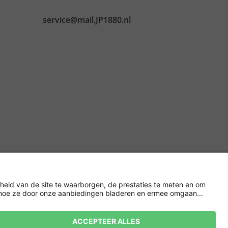
service@mail.JP1880.nl
Versleuteling met