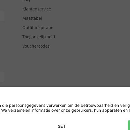
Klantenservice
Maattabel
Outfit-inspiratie
Toegankelijkheid
Vouchercodes
tgiro/
hrijving