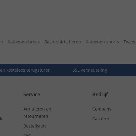
en
Katoenen broek
Basic shirts heren
Katoenen shorts
Tweed
en kosteloos terugsturen
SSL versleuteling
Service
Bedrijf
Annuleren en
Company
retourneren
nk
Carrière
Bestelkaart
FAQ