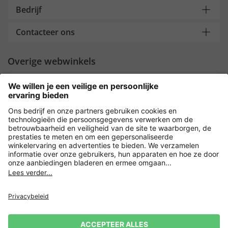
Bedrijf
Contacteer ons
Overige webwinkels
Nederland
Payment and Delivery
Versleuteling met
Privacy
Verkoopvoorwaarden
Leveringsvoorwaarden