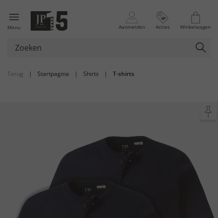
Aanmelden
Acties
Winkelwagen
Menu
Terug
|
Startpagina
|
Shirts
|
T-shirts