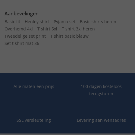
Aanbevelingen
Basic fit
Henley shirt
Pyjama set
Basic shirts heren
Overhemd 4xl
T shirt 5xl
T shirt 3xl heren
Tweedelige set print
T shirt basic blauw
Set t shirt mat 86
Alle maten één prijs
100 dagen kosteloos
terugsturen
SSL versleuteling
Levering aan wensadres