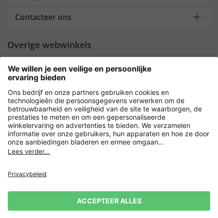
Contacteer ons
Overige webwinkels
Nederland
Payment and Delivery
Versleuteling met
Privacy
Verkoopvoorwaarden
Leveringsvoorwaarden
Herroeping indienen
Impressum
Cookie-instellingen