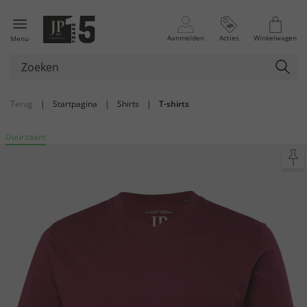
Aanmelden
Acties
Winkelwagen
Menu
Terug
|
Startpagina
|
Shirts
|
T-shirts
Duurzaam