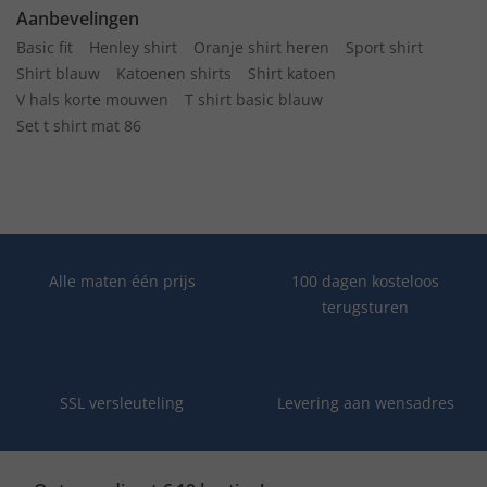
Aanbevelingen
Basic fit
Henley shirt
Oranje shirt heren
Sport shirt
Shirt blauw
Katoenen shirts
Shirt katoen
V hals korte mouwen
T shirt basic blauw
Set t shirt mat 86
Alle maten één prijs
100 dagen kosteloos
terugsturen
SSL versleuteling
Levering aan wensadres