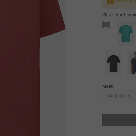
Deze kle
Kleur:
bordeaux
Maat:
Maat kiezen