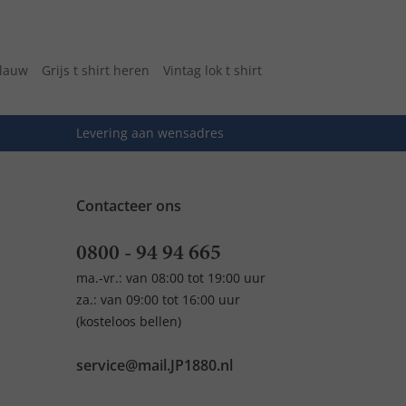
blauw
Grijs t shirt heren
Vintag lok t shirt
Levering aan wensadres
Contacteer ons
0800 - 94 94 665
ma.-vr.: van 08:00 tot 19:00 uur
za.: van 09:00 tot 16:00 uur
(kosteloos bellen)
service@mail.JP1880.nl