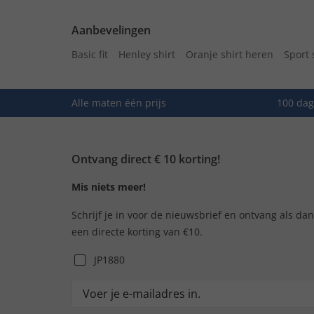
Aanbevelingen
Basic fit
Henley shirt
Oranje shirt heren
Sport 
Alle maten één prijs
100 dag
Ontvang direct € 10 korting!
Mis niets meer!
Schrijf je in voor de nieuwsbrief en ontvang als da
een directe korting van €10.
JP1880