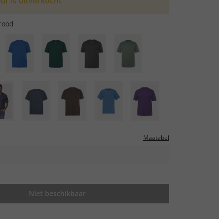
ur is uitverkocht
rood
Maatabel
Niet beschikbaar