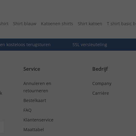
shirt
Shirt blauw
Katoenen shirts
Shirt katoen
T shirt basic 
en kosteloos terugsturen
SSL versleuteling
Service
Bedrijf
Annuleren en
Company
retourneren
nk
Carrière
Bestelkaart
FAQ
Klantenservice
Maattabel