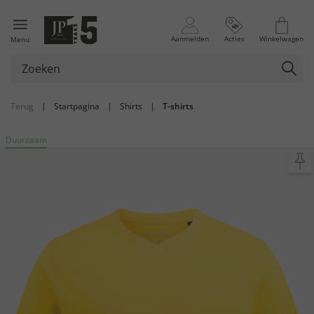
Aanmelden
Acties
Winkelwagen
Menu
Terug
|
Startpagina
|
Shirts
|
T-shirts
Duurzaam