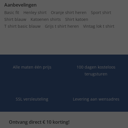
Aanbevelingen
Basic fit
Henley shirt
Oranje shirt heren
Sport shirt
Shirt blauw
Katoenen shirts
Shirt katoen
T shirt basic blauw
Grijs t shirt heren
Vintag lok t shirt
Alle maten één prijs
100 dagen kosteloos
terugsturen
SSL versleuteling
Levering aan wensadres
Ontvang direct € 10 korting!