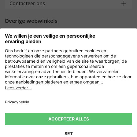
Contacteer ons
Overige webwinkels
Nederland
Payment and Delivery
Versleuteling met
Privacy
Verkoopvoorwaarden
Leveringsvoorwaarden
Herroeping indienen
Impressum
Cookie-instellingen