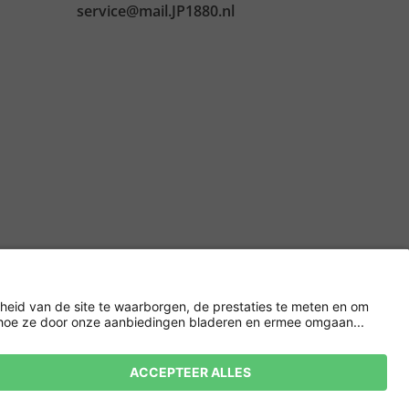
service@mail.JP1880.nl
Versleuteling met
llingen