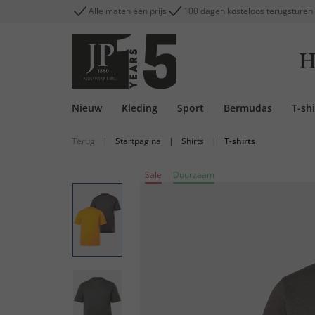
Alle maten één prijs
100 dagen kosteloos terugsturen
H
Nieuw
Kleding
Sport
Bermudas
T-shi
Terug
|
Startpagina
|
Shirts
|
T-shirts
Sale
Duurzaam