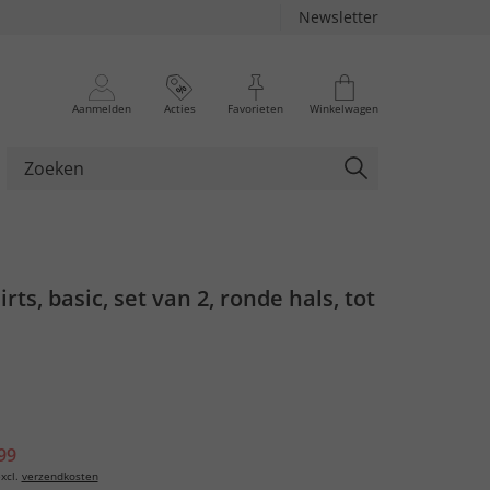
Newsletter
Aanmelden
Acties
Favorieten
Winkelwagen
irts, basic, set van 2, ronde hals, tot
99
xcl.
verzendkosten