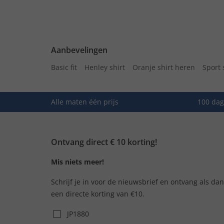
Aanbevelingen
Basic fit
Henley shirt
Oranje shirt heren
Sport 
Alle maten één prijs
100 dag
Ontvang direct € 10 korting!
Mis niets meer!
Schrijf je in voor de nieuwsbrief en ontvang als da
een directe korting van €10.
JP1880