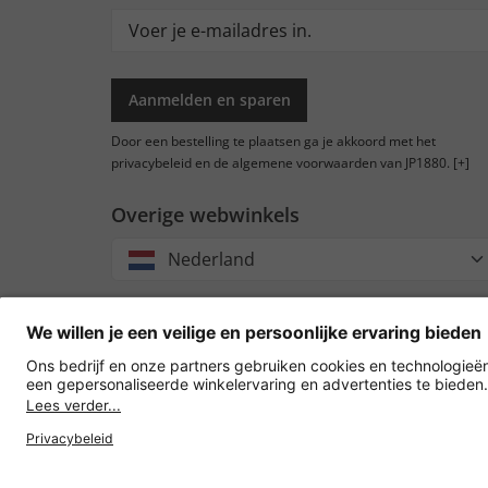
Aanmelden en sparen
Door een bestelling te plaatsen ga je akkoord met het
privacybeleid en de algemene voorwaarden van JP1880.
[+]
Overige webwinkels
Nederland
Accep
oversc
Privacy
Verkoopvoorwaarden
Leveringsvoo