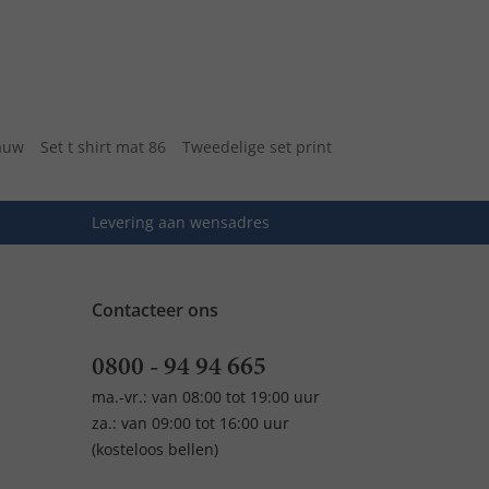
lauw
Set t shirt mat 86
Tweedelige set print
Levering aan wensadres
Contacteer ons
0800 - 94 94 665
ma.-vr.: van 08:00 tot 19:00 uur
za.: van 09:00 tot 16:00 uur
(kosteloos bellen)