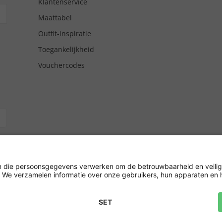
Klantenservice
Maattabel
Outfit-inspiratie
Toegankelijkheid
Vouchercodes
tgiro/
hrijving
rwaarden
Herroeping indienen
Impressum
Cookie-inste