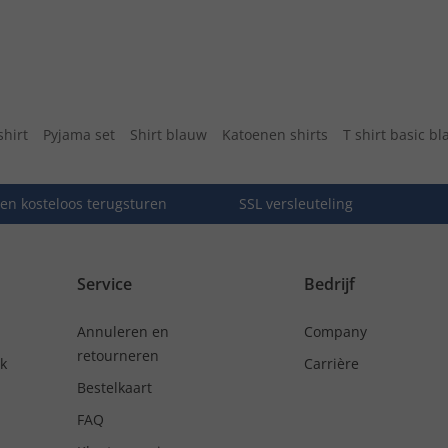
shirt
Pyjama set
Shirt blauw
Katoenen shirts
T shirt basic b
en kosteloos terugsturen
SSL versleuteling
Service
Bedrijf
Annuleren en
Company
retourneren
nk
Carrière
Bestelkaart
FAQ