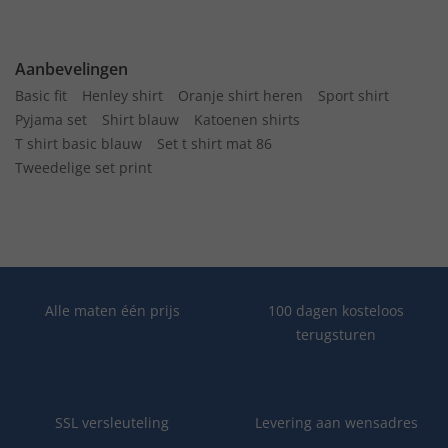
Aanbevelingen
Basic fit
Henley shirt
Oranje shirt heren
Sport shirt
Pyjama set
Shirt blauw
Katoenen shirts
T shirt basic blauw
Set t shirt mat 86
Tweedelige set print
Alle maten één prijs
100 dagen kosteloos
terugsturen
SSL versleuteling
Levering aan wensadres