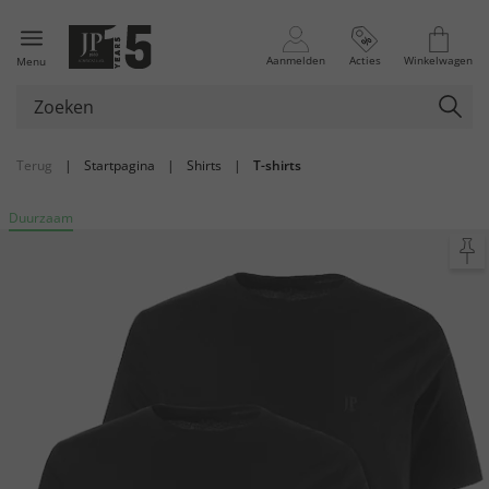
Aanmelden
Acties
Winkelwagen
Menu
Terug
|
Startpagina
|
Shirts
|
T-shirts
Duurzaam