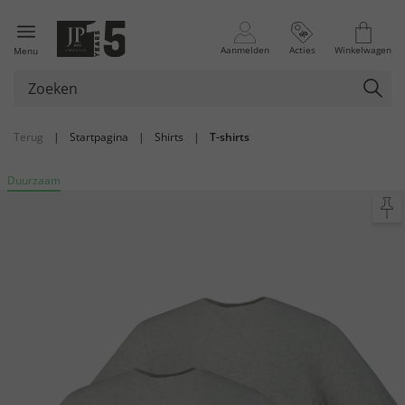
Aanmelden
Acties
Winkelwagen
Menu
Terug
|
Startpagina
|
Shirts
|
T-shirts
Duurzaam