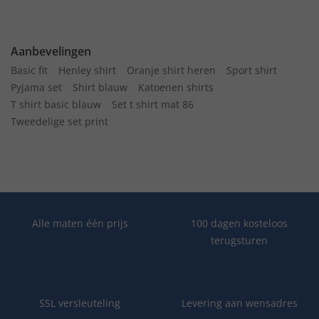
Aanbevelingen
Basic fit
Henley shirt
Oranje shirt heren
Sport shirt
Pyjama set
Shirt blauw
Katoenen shirts
T shirt basic blauw
Set t shirt mat 86
Tweedelige set print
Alle maten één prijs
100 dagen kosteloos
terugsturen
SSL versleuteling
Levering aan wensadres