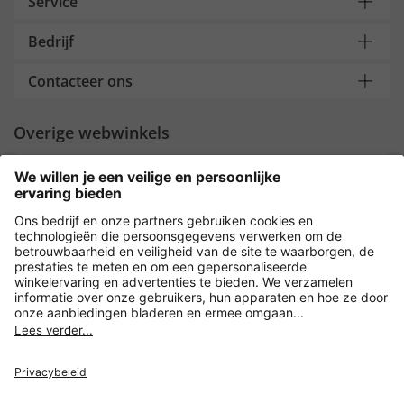
Service
Bedrijf
Contacteer ons
Overige webwinkels
Nederland
Payment and Delivery
Versleuteling met