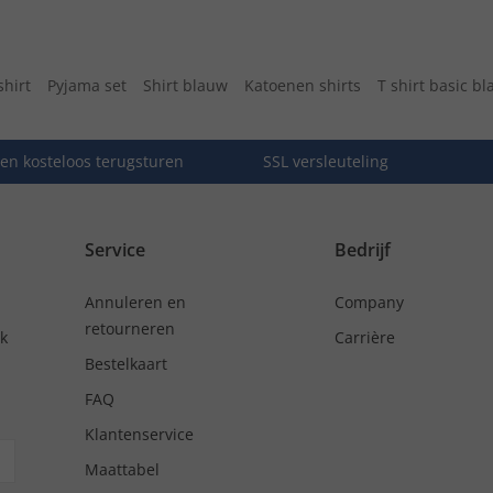
shirt
Pyjama set
Shirt blauw
Katoenen shirts
T shirt basic b
en kosteloos terugsturen
SSL versleuteling
Service
Bedrijf
Annuleren en
Company
retourneren
nk
Carrière
Bestelkaart
FAQ
Klantenservice
Maattabel