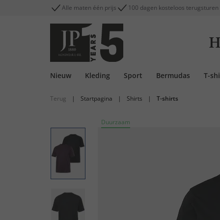
Alle maten één prijs
100 dagen kosteloos terugsturen
H
Nieuw
Kleding
Sport
Bermudas
T-shi
Terug
|
Startpagina
|
Shirts
|
T-shirts
Duurzaam