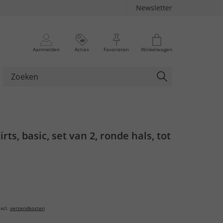
Newsletter
Aanmelden
Acties
Favorieten
Winkelwagen
irts, basic, set van 2, ronde hals, tot
xcl.
verzendkosten