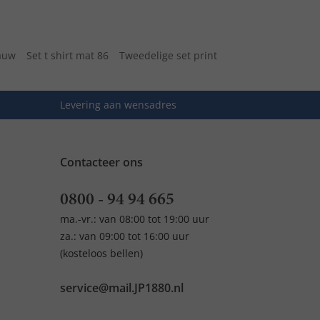
lauw
Set t shirt mat 86
Tweedelige set print
Levering aan wensadres
Contacteer ons
0800 - 94 94 665
ma.-vr.: van 08:00 tot 19:00 uur
za.: van 09:00 tot 16:00 uur
(kosteloos bellen)
service@mail.JP1880.nl