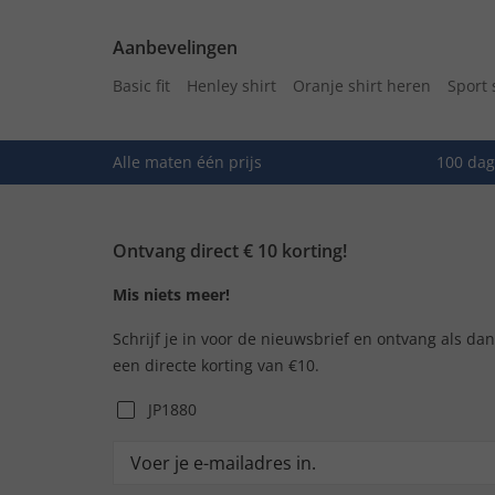
Aanbevelingen
Basic fit
Henley shirt
Oranje shirt heren
Sport 
Alle maten één prijs
100 dag
Ontvang direct € 10 korting!
Mis niets meer!
Schrijf je in voor de nieuwsbrief en ontvang als da
een directe korting van €10.
JP1880