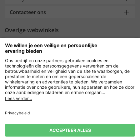
Contacteer ons
Overige webwinkels
Nederland
Payment and Delivery
Versleuteling met
Privacy
Verkoopvoorwaarden
Leveringsvoorwaarden
Herroeping indienen
Impressum
Cookie-instellingen