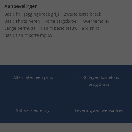
Aanbevelingen
Basic fit
Joggingbroek grijs
Zwarte korte broek
Basic shirts heren
Korte cargobroek
Overhemd 4xl
Lange bermuda
T shirt basic blauw
8 xl shirt
Basic t shirt korte mouw
Alle maten één prijs
100 dagen kosteloos
terugsturen
SSL versleuteling
Levering aan wensadres